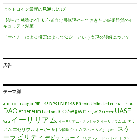
ビットコイン最新の見通し(7.19)
【使って勉強014】初心者向け最低限やっておきたい仮想通貨のセ
キュリティ対策
「マイナーによる投票によって決定」という表現の誤解について
広告
テーマ別
augur
BIP148
Bitcoin Unlimited
BIP-148
BIP91
ASICBOOST
BITNATION
BU
UASF
DAO
Segwit
ethereum
ICO
Factom
Segwit2x
trezor
イーサリアム
エセリ
Valu
イーサリアム・クラシック
イーサリウム
スケ
アム
エセリウム
ジェムズ
オーガー
サトシ騒動
ジェムズ getgems
ーラビリティ
デビットカード
ドリアンノード
ハイパーレジャー