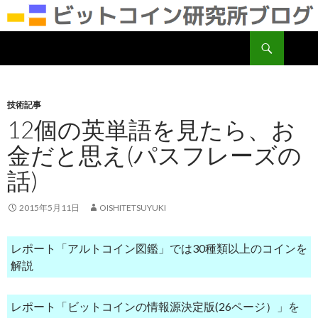
検
ビットコイン研究所
索
コ
ン
テ
ン
技術記事
ツ
12個の英単語を見たら、お
へ
金だと思え(パスフレーズの
移
動
話)
2015年5月11日
OISHITETSUYUKI
レポート「アルトコイン図鑑」では30種類以上のコインを
解説
レポート「ビットコインの情報源決定版(26ページ）」を