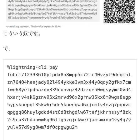
こういう奴です。
で、
%lightning-cli pay 
lnbc1712393610p1pdx8n8mpp5c72tc40vzyf9deqm5l
zn76404heejady02l494ykke3vm3x44y8qdy2gfkx7cm
twd68yetpd5azqv339cunvgz42dzzqen0wgsyymr0vd4
hxarjv4sk6gznv96x2mrvd96x2grnw35kx6m9wgs8sgp
5ypskuepqf35kw6r5de5kueeqwd6xjcmtv4ezq7pqxvc
qpggq86huylgdcd4st0d8thgdlw67tefjkhrnssyf8zk
2s9cu37hdanwm6q96llg5zgjckwe7jamsmxnp4vy4q7v
yulv57d9yg0wm7df0cpgwgu2m
