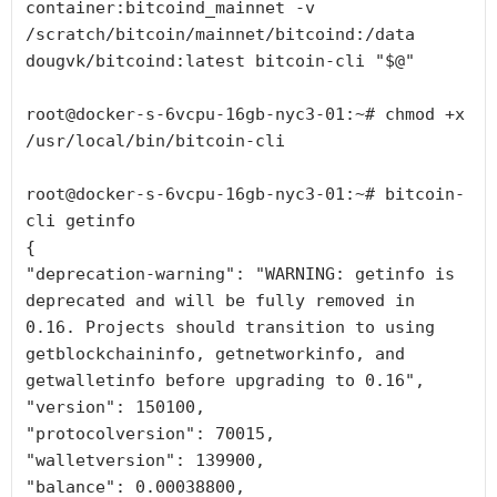
container:bitcoind_mainnet -v 
/scratch/bitcoin/mainnet/bitcoind:/data 
dougvk/bitcoind:latest bitcoin-cli "$@"

root@docker-s-6vcpu-16gb-nyc3-01:~# chmod +x 
/usr/local/bin/bitcoin-cli

root@docker-s-6vcpu-16gb-nyc3-01:~# bitcoin-
cli getinfo

{

"deprecation-warning": "WARNING: getinfo is 
deprecated and will be fully removed in 
0.16. Projects should transition to using 
getblockchaininfo, getnetworkinfo, and 
getwalletinfo before upgrading to 0.16",

"version": 150100,

"protocolversion": 70015,

"walletversion": 139900,

"balance": 0.00038800,
