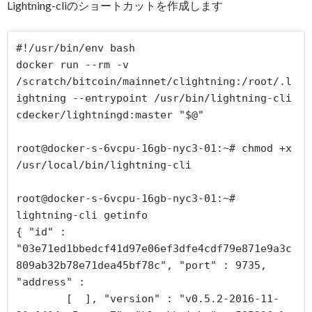
Lightning-cliのショートカットを作成します
#!/usr/bin/env bash

docker run --rm -v 
/scratch/bitcoin/mainnet/clightning:/root/.l
ightning --entrypoint /usr/bin/lightning-cli 
cdecker/lightningd:master "$@"

root@docker-s-6vcpu-16gb-nyc3-01:~# chmod +x 
/usr/local/bin/lightning-cli

root@docker-s-6vcpu-16gb-nyc3-01:~# 
lightning-cli getinfo

{ "id" : 
"03e71ed1bbedcf41d97e06ef3dfe4cdf79e871e9a3c
809ab32b78e71dea45bf78c", "port" : 9735, 
"address" :

        [  ], "version" : "v0.5.2-2016-11-