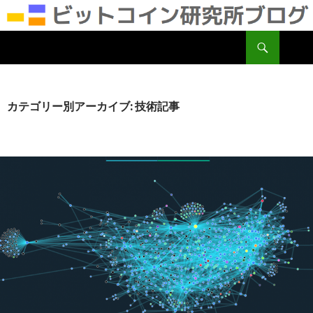
検
ビットコイン研究所
索
コ
ン
テ
ン
カテゴリー別アーカイブ: 技術記事
ツ
へ
移
動