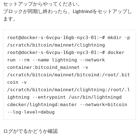
セットアップからやってください。
ブロックが同期し終わったら、Lightnindをセットアップし
ます。
root@docker-s-6vcpu-16gb-nyc3-01:~# mkdir -p 
/scratch/bitcoin/mainnet/clightning

root@docker-s-6vcpu-16gb-nyc3-01:~# docker 
run --rm --name lightning --network 
container:bitcoind_mainnet -v 
/scratch/bitcoin/mainnet/bitcoind:/root/.bit
coin -v 
/scratch/bitcoin/mainnet/clightning:/root/.l
ightning --entrypoint /usr/bin/lightningd 
cdecker/lightningd:master --network=bitcoin 
ログがでるかどうか確認