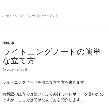
な
発
AMPアトミック・マルチパス・ペイメント
明
、
ア
ト
ミ
技術記事
ッ
ライトニングノードの簡単
ク
・
な立て方
マ
ル
2018年1月31日
チ
パ
ライトニングノードを簡単な立て方を書きます。
ス
・
有料版のほうでは使い方ふくめ詳しいレポートを書いたの
ペ
ですが、ここでは簡単な立て方を紹介します。
イ