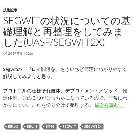
技術記事
SEGWITの状況についての基
礎理解と再整理をしてみま
した(UASF/SEGWIT2X)
2017年6月22日
Segwitのデプロイ関係を、もういちど簡潔にわかりやすく
解説してみようと思う。
プロトコルの仕様それ自体、デプロイメントメソッド、推
進体制、この３つがごっちゃになっているので、非常にわ
かりにくい。これを切り分けて整理する。
続きを読む
Seg
→
BIP141
BIP148
BIP91
SEGWIT
SEGWIT2X