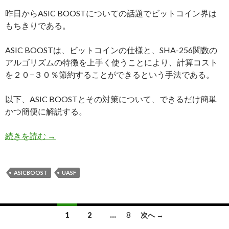
昨日からASIC BOOSTについての話題でビットコイン界は
もちきりである。
ASIC BOOSTは、ビットコインの仕様と、SHA-256関数の
アルゴリズムの特徴を上手く使うことにより、計算コスト
を２０−３０％節約することができるという手法である。
以下、ASIC BOOSTとその対策について、できるだけ簡単
かつ簡便に解説する。
続きを読む
ASIC BOOSTの手法と対策について
→
ASICBOOST
UASF
8
1
2
…
次へ →