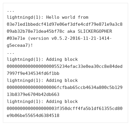
...

lightningd(1): Hello world from 
03e71ed1bbedcf41d97e06ef3dfe4cdf79e871e9a3c8
09ab32b78e71dea45bf78c aka SLICKERGOPHER 
#03e71e (version v0.5.2-2016-11-21-1414-
g5eceaa7)!

...

lightningd(1): Adding block 
00000000000000000055234efac33e0ea30cc8e84ded
7997f9e434534fd6f1bb

lightningd(1): Adding block 
0000000000000000006fcfbab65ccb4634a800c5b129
13b8379e6704b42db663

lightningd(1): Adding block 
0000000000000000003f350dcff4fa5b1df61355cd80