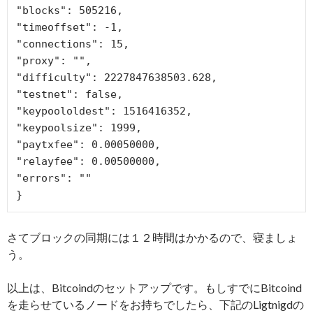
"blocks": 505216,

"timeoffset": -1,

"connections": 15,

"proxy": "",

"difficulty": 2227847638503.628,

"testnet": false,

"keypoololdest": 1516416352,

"keypoolsize": 1999,

"paytxfee": 0.00050000,

"relayfee": 0.00500000,

"errors": ""

}
さてブロックの同期には１２時間はかかるので、寝ましょ
う。
以上は、Bitcoindのセットアップです。もしすでにBitcoind
を走らせているノードをお持ちでしたら、下記のLigtnigdの