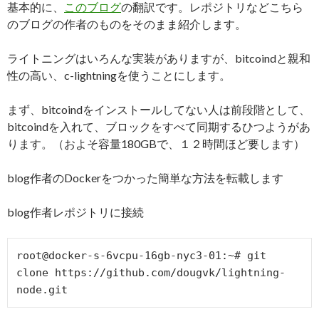
メ
基本的に、
このブログ
の翻訳です。レポジトリなどこちら
ン
のブログの作者のものをそのまま紹介します。
ト
に
ライトニングはいろんな実装がありますが、bitcoindと親和
つ
性の高い、c-lightningを使うことにします。
い
て
まず、bitcoindをインストールしてない人は前段階として、
bitcoindを入れて、ブロックをすべて同期するひつようがあ
ります。（およそ容量180GBで、１２時間ほど要します）
blog作者のDockerをつかった簡単な方法を転載します
blog作者レポジトリに接続
root@docker-s-6vcpu-16gb-nyc3-01:~# git 
clone https://github.com/dougvk/lightning-