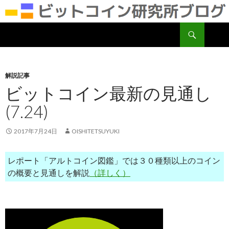
検
ビットコイン研究所
索
コ
ン
テ
ン
解説記事
ツ
ビットコイン最新の見通し
へ
(7.24)
移
動
2017年7月24日
OISHITETSUYUKI
レポート「アルトコイン図鑑」では３０種類以上のコイン
の概要と見通しを解説
（詳しく）