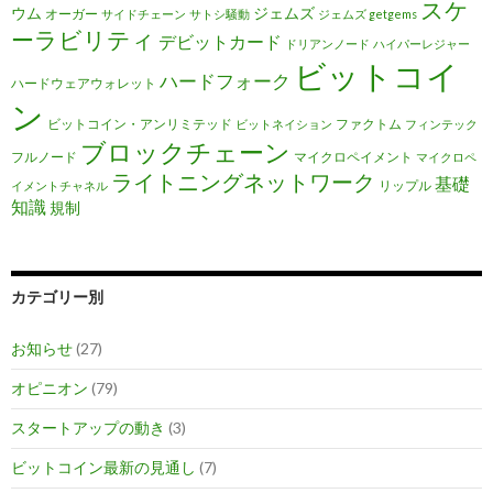
スケ
ウム
ジェムズ
オーガー
サイドチェーン
サトシ騒動
ジェムズ getgems
ーラビリティ
デビットカード
ドリアンノード
ハイパーレジャー
ビットコイ
ハードフォーク
ハードウェアウォレット
ン
ビットコイン・アンリミテッド
ファクトム
ビットネイション
フィンテック
ブロックチェーン
フルノード
マイクロペイメント
マイクロペ
ライトニングネットワーク
基礎
リップル
イメントチャネル
知識
規制
カテゴリー別
お知らせ
(27)
オピニオン
(79)
スタートアップの動き
(3)
ビットコイン最新の見通し
(7)