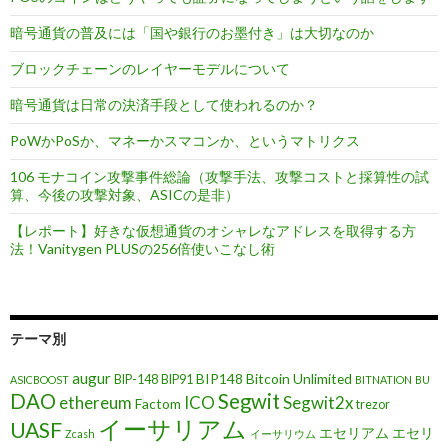
暗号通貨の普及には「国や銀行のお墨付き」は大切なのか
ブロックチェーンのレイヤーモデルについて
暗号通貨は日常の決済手段として使われるのか？
PoWかPoSか、マネーかスマコンか、というマトリクス
106 モナコイン攻撃事件総論（攻撃手法、攻撃コストと採算性の試
算、今後の攻撃対象、ASICの是非）
【レポート】好きな仮想通貨のオシャレなアドレスを取得する方
法！Vanitygen PLUSの256倍使いこなし術
テーマ別
augur
BIP148
Bitcoin Unlimited
BIP-148
BIP91
ASICBOOST
BITNATION
BU
DAO
Segwit
ethereum
ICO
Segwit2x
Factom
trezor
イーサリアム
UASF
エセリアム
エセリ
Zcash
イーサリウム