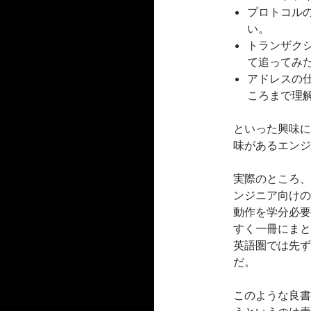
プロトコル
い。
トランザク
て追ってみ
アドレスの
ころまで理
といった興味に
味があるエンジ
実際のところ、
ンジニア向けの
動作を学分必要
すく一冊にまと
英語圏では先ず
だ。
このような良書