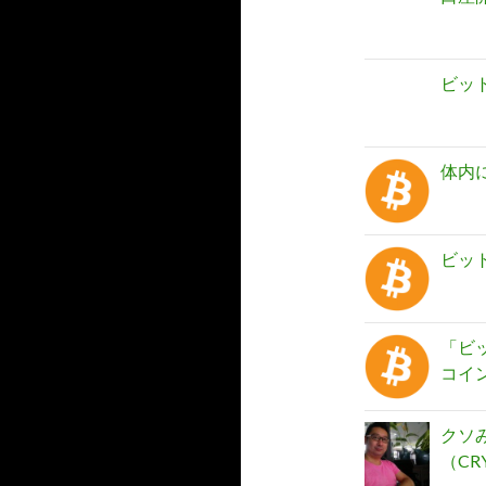
ビッ
体内
ビッ
「ビッ
コイ
クソみ
（CR