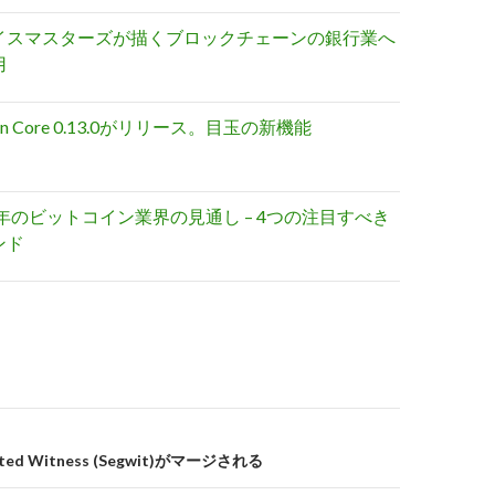
イスマスターズが描くブロックチェーンの銀行業へ
用
oin Core 0.13.0がリリース。目玉の新機能
5年のビットコイン業界の見通し – 4つの注目すべき
ンド
ed Witness (Segwit)がマージされる