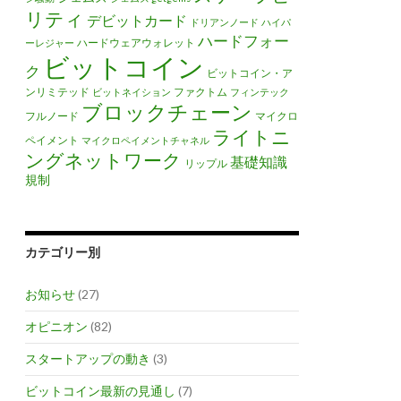
リティ
デビットカード
ドリアンノード
ハイパ
ハードフォー
ハードウェアウォレット
ーレジャー
ビットコイン
ク
ビットコイン・ア
ンリミテッド
ファクトム
ビットネイション
フィンテック
ブロックチェーン
フルノード
マイクロ
ライトニ
ペイメント
マイクロペイメントチャネル
ングネットワーク
基礎知識
リップル
規制
カテゴリー別
お知らせ
(27)
オピニオン
(82)
スタートアップの動き
(3)
ビットコイン最新の見通し
(7)