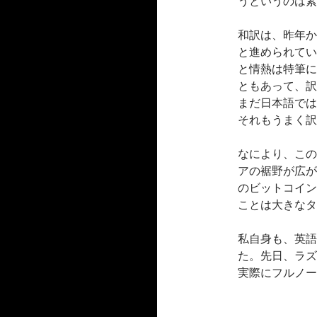
うというのは素
和訳は、昨年か
と進められてい
と情熱は特筆に
ともあって、訳
まだ日本語では
それもうまく訳
なにより、この
アの裾野が広が
のビットコイン
ことは大きなタ
私自身も、英語
た。先日、ラズ
実際にフルノー