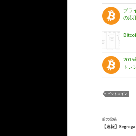
ブラ
の応
Bitc
201
トレ
ビットコイン
前の投稿
投
【速報】Segregat