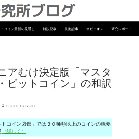
ンテンツへ移動
ットコイン最新の見通し
解説記事
技術記事
オピニオン
研究レポート
ニアむけ決定版「マスタ
・ビットコイン」の和訳
OISHITETSUYUKI
ルトコイン図鑑」では３０種類以上のコインの概要
説
（詳しく）