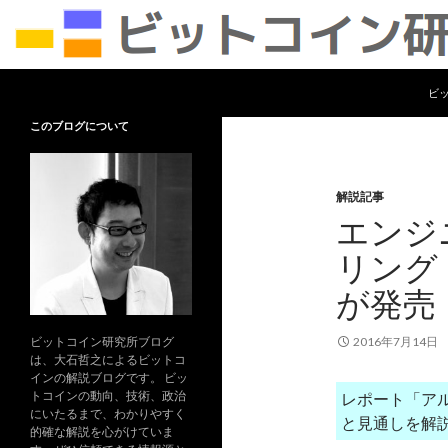
コ
検
ビットコイン研究所
ビ
索
ビットコイン及びブロックチェーン
このブログについて
の可能性について、専門的な事柄を
わかりやすく解説します。
解説記事
エンジ
リング
が発売
ビットコイン研究所ブログ
2016年7月14日
は、大石哲之によるビットコ
インの解説ブログです。 ビッ
トコインの動向、技術、政治
レポート「ア
にいたるまで、わかりやすく
と見通しを解
的確な解説を心がけていま