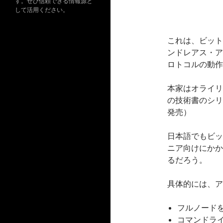
す。ぜひ信頼できる情報源と
して活用ください。
これは、ビット
ンドレアス・ア
ロトコルの動作
本家はオライリ
の技術書のシリ
発売）
日本語でもビッ
ニア向けにかか
るだろう。
具体的には、ア
フルノード
コマンドラ