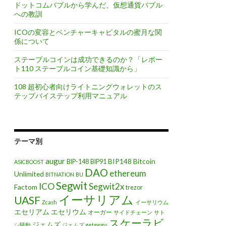
ドットコムバブルから学んだ、仮想通貨バブル
への教訓
ICOの変容とベンチャーキャピタルの蜜月な関
係について
ステーブルコインは成功できるのか？「レポー
ト110 ステーブルコイン基礎知識から」
108 超初心者向けライトニングウォレットのス
テップバイステップ利用マニュアル
テーマ別
augur
BIP148
Bitcoin
BIP-148
BIP91
ASICBOOST
DAO
ethereum
Unlimited
BITNATION
BU
Segwit
ICO
Segwit2x
Factom
trezor
イーサリアム
UASF
Zcash
イーサリウム
エセリアム
エセリウム
オーガー
サイドチェーン
サト
スケーラビ
ジェムズ
シ騒動
ジェムズ getgems