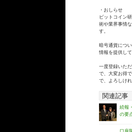
・おしらせ
ビットコイン研
術や業界事情な
す。
暗号通貨につい
情報を提供して
一度登録いただ
で、大変お得で
で、よろしけれ
関連記事
続報
の要
口座開