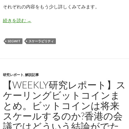
それぞれの内容をもう少し詳しくみてみます。
続きを読む
ビットコイン・クラシック、ハード・フォーク、Se
→
SEGWIT
スケーラビリティ
研究レポート
,
解説記事
【WEEKLY研究レポート】ス
ケーリングビットコインま
とめ。ビットコインは将来
スケールするのか?香港の会
議ではどういう結論がでた