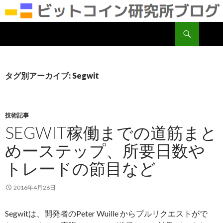
検
ビットコイン研究所
索
コ
ン
テ
ン
タグ別アーカイブ: Segwit
ツ
へ
移
動
技術記事
SEGWIT稼働までの道筋まと
めーステップ、所要日数や
トレードの節目など
2016年4月26日
Segwitは、開発者のPeter Wuille からプルリクエストがで