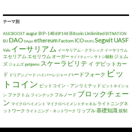
テーマ別
augur
Bitcoin Unlimited
BIP-148
ASICBOOST
BIP148
BITNATION
DAO
Segwit
UASF
ethereum
ICO
Factom
BU
DApps
MUFG
イーサリアム
Valu
イーサリアム・クラシック
イーサリウム
エセリアム
エセリウム
ジェム
オーガー
サトシ騒動
サイドチェーン
スケーラビリティ
デビットカー
ズ
ジェムズ getgems
ビッ
ド
ハードフォーク
ドリアンノード
ハイパーレジャー
トコイン
ビットコイン・アンリミテッド
ビットネイショ
ブロックチェー
ファクトム
フルノード
ン
フィンテック
ン
ライトニングネ
マイクロペイメント
マイクロペイメントチャネル
基礎知識
リップル
ットワーク
規制
ライトニング・ネットワーク