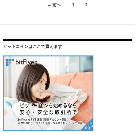
← 前へ
1
2
投
稿
ナ
ビ
ビットコインはここで買えます
ゲ
ー
シ
ョ
ン