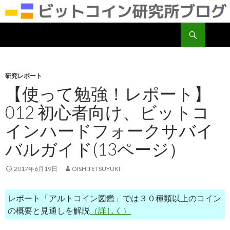
検
ビットコイン研究所
索
コ
ン
テ
ン
研究レポート
ツ
【使って勉強！レポート】
へ
012 初心者向け、ビットコ
移
動
インハードフォークサバイ
バルガイド(13ページ）
2017年6月19日
OISHITETSUYUKI
レポート「アルトコイン図鑑」では３０種類以上のコイン
の概要と見通しを解説
（詳しく）