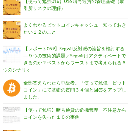
【使って勉強016】016 暗号通貨の管理基礎（取
引所リスクの理解）
よくわかるビットコインキャッシュ 知っておき
たい１２のこと
【レポート059】Segwit反対派の論旨を検討する
―９つの技術的課題／Segwitはアクティベートで
きるのか？ベストからワーストまで考えられる６
つのシナリオ
全部答えられたら中級者。「使って勉強！ビット
コイン」にて基礎の質問３４個と回答をアップし
ました。
【使って勉強】暗号通貨の危機管理ー不注意から
コインを失った１０の事例