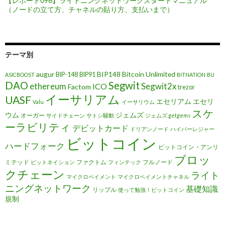
【レポート096】ライトニングネットワークスタートマニュアル
（ノードの立て方、チャネルの貼り方、支払いまで）
テーマ別
augur
BIP148
Bitcoin Unlimited
BIP-148
BIP91
ASICBOOST
BITNATION
BU
DAO
Segwit
ethereum
Segwit2x
ICO
Factom
trezor
イーサリアム
UASF
エセリアム
エセリ
Valu
イーサリウム
スケ
ウム
ジェムズ
オーガー
サイドチェーン
サトシ騒動
ジェムズ getgems
ーラビリティ
デビットカード
ドリアンノード
ハイパーレジャー
ビットコイン
ハードフォーク
ビットコイン・アンリ
ブロッ
ミテッド
ファクトム
フルノード
ビットネイション
フィンテック
クチェーン
ライト
マイクロペイメント
マイクロペイメントチャネル
ニングネットワーク
基礎知識
リップル
使って勉強！ビットコイン
規制