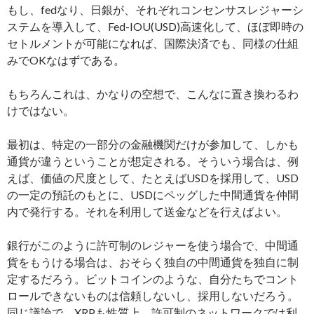
もし、fedなり、日銀が、それぞれコンセンサスレジャーシ
ステムを導入して、Fed-IOU(USD)高速化して、ほぼ即時の
セトルメントが可能になれば、国際決済でも、同様の仕組
みでOKなはずである。
もちろんこれは、かなりの空想で、こんなに置き換わるわ
けではない。
最初は、特定の一部分の金融機関だけが参加して、しかも
通貨が違うということが想定される。そういう場合は、例
えば、価値の尺度として、たとえばUSDを採用して、USD
の一定の預託のもとに、USDにペッグした中間通貨を仲間
内で発行する。それを利用して送金などを行えばよい。
銀行がこのように許可制のレジャーを使う場合で、中間通
貨をもうける場合は、おそらく独自の中間通貨を独自に制
定するだろう。ビットコインのような、自分たちでコント
ロールできないものは信頼しないし、採用しないだろう。
同じ議論で、XRPも性質上、許可制のネットワークでは利