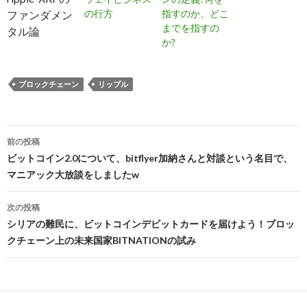
の行方
指すのか、どこ
ファンダメン
までを指すの
タル論
か?
ブロックチェーン
リップル
前の投稿
投
ビットコイン2.0について、bitflyer加納さんと対談という名目で、
マニアック大放談をしましたw
稿
ナ
次の投稿
シリアの難民に、ビットコインデビットカードを届けよう！ブロッ
ビ
クチェーン上の未来国家BITNATIONの試み
ゲ
ー
シ