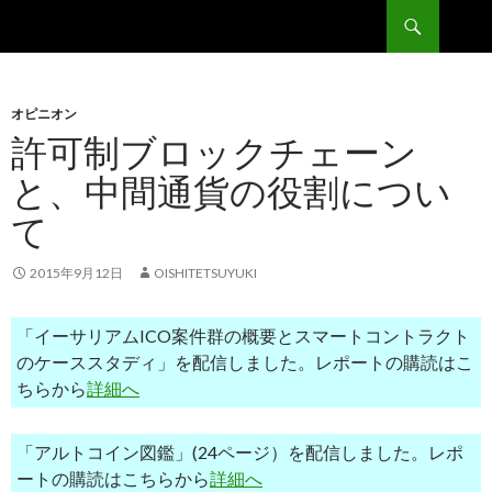
検
ビットコイン＆ブロックチェーン研究所
索
コ
ン
テ
ン
オピニオン
ツ
許可制ブロックチェーン
へ
と、中間通貨の役割につい
移
動
て
2015年9月12日
OISHITETSUYUKI
「イーサリアムICO案件群の概要とスマートコントラクト
のケーススタディ」を配信しました。レポートの購読はこ
ちらから
詳細へ
「アルトコイン図鑑」(24ページ）を配信しました。レポ
ートの購読はこちらから
詳細へ