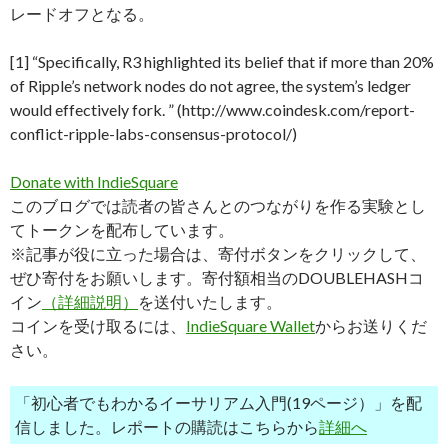
レードオフとなる。
[1] “Specifically, R3 highlighted its belief that if more than 20%
of Ripple’s network nodes do not agree, the system’s ledger
would effectively fork. ” (http://www.coindesk.com/report-
conflict-ripple-labs-consensus-protocol/)
Donate with IndieSquare
このブログでは読者の皆さんとのつながりを作る実験とし
てトークンを配布しています。
※記事が役に立った場合は、寄付ボタンをクリックして、
ぜひ寄付をお願いします。寄付額相当のDOUBLEHASHコ
イン
（詳細説明）
を送付いたします。
コインを受け取るには、
IndieSquare Wallet
からお送りくだ
さい。
「初心者でもわかるイーサリアム入門(19ページ）」を配
信しました。レポートの購読はこちらから
詳細へ