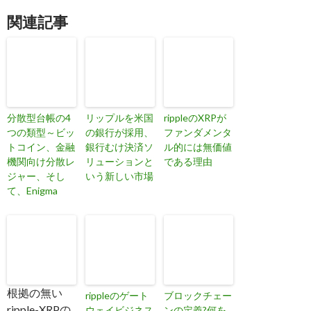
関連記事
分散型台帳の4
リップルを米国
rippleのXRPが
つの類型～ビッ
の銀行が採用、
ファンダメンタ
トコイン、金融
銀行むけ決済ソ
ル的には無価値
機関向け分散レ
リューションと
である理由
ジャー、そし
いう新しい市場
て、Enigma
根拠の無い
rippleのゲート
ブロックチェー
ripple-XRPの
ウェイビジネス
ンの定義?何を