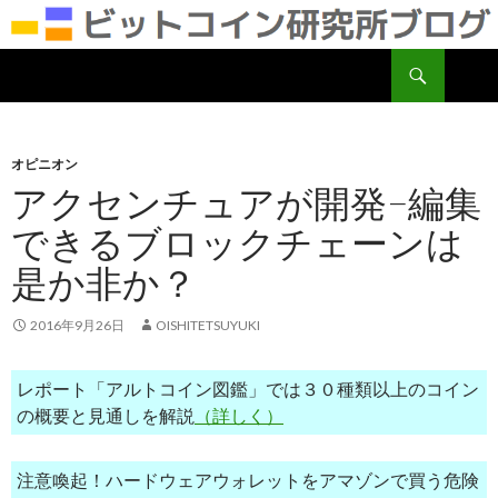
検
ビットコイン研究所
索
コ
ン
テ
ン
オピニオン
ツ
アクセンチュアが開発−編集
へ
できるブロックチェーンは
移
動
是か非か？
2016年9月26日
OISHITETSUYUKI
レポート「アルトコイン図鑑」では３０種類以上のコイン
の概要と見通しを解説
（詳しく）
注意喚起！ハードウェアウォレットをアマゾンで買う危険