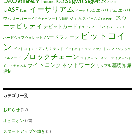
DAO
Segwit
ethereum
Segwit2x
ICO
Factom
trezor
イーサリアム
UASF
エセリアム
エセリ
Zcash
イーサリウム
スケ
ウム
ジェムズ
オーガー
サイドチェーン
サトシ騒動
ジェムズ getgems
ーラビリティ
デビットカード
ドリアンノード
ハイパーレジャー
ビットコイ
ハードフォーク
ハードウェアウォレット
ン
ビットコイン・アンリミテッド
ファクトム
ビットネイション
フィンテック
ブロックチェーン
フルノード
マイクロペイメント
マイクロペイ
ライトニングネットワーク
基礎知識
リップル
メントチャネル
規制
カテゴリー別
お知らせ
(27)
オピニオン
(70)
スタートアップの動き
(3)