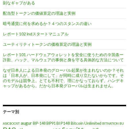
刻なギャプがある
配当型トークンの価値算定の理論と実例
暗号通貨に何を求めるか？４つのスタンスの違い
レポート102 lndスタートマニュアル
ユーティリティトークンの価格算定の理論と実例
レポート101 ハードウェアウォレットを安全に使うための９箇条ー
詐欺、ハック、マルウェアの事例と身を守る具体的な方法について
なぜ日本人による日本発のグローバル起業が生まれないのか？それ
は「日本人が、日本発にして」が同時に成り立たないからです。そ
のモデルは競争上、とても不利で、理にかなっておらず、ハンデキ
ャップがあるから。だから日本発グローバルは生まれません。
テーマ別
augur
BIP148
Bitcoin Unlimited
BIP-148
BIP91
ASICBOOST
BITNATION
BU