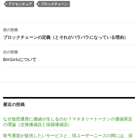
アクセンチュア
ブロックチェーン
前の投稿
投
ブロックチェーンの定義（とそれがバラバラになっている理由）
稿
次の投稿
ナ
BitGirlsについて
ビ
ゲ
ー
シ
最近の投稿
ョ
なぜ仮想通貨に価値が生じるのか？マネタリートークンの価値算定
ン
の理論（交換価値説と採掘価値説）
暗号通貨が提供したいサービスと、現ユーザーニーズの間には、深