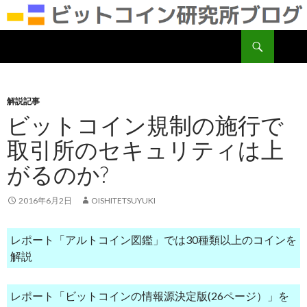
検
ビットコイン研究所
索
コ
ン
テ
ン
解説記事
ツ
ビットコイン規制の施行で
へ
取引所のセキュリティは上
移
動
がるのか?
2016年6月2日
OISHITETSUYUKI
レポート「アルトコイン図鑑」では30種類以上のコインを
解説
レポート「ビットコインの情報源決定版(26ページ）」を