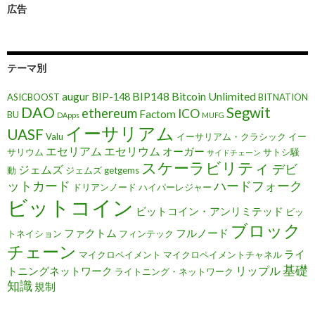
広告
テーマ別
augur
BIP148
Bitcoin Unlimited
BIP-148
ASICBOOST
BITNATION
DAO
Segwit
ethereum
ICO
Factom
BU
DApps
MUFG
イーサリアム
UASF
Valu
イーサリアム・クラシック
イー
エセリアム
エセリウム
オーガー
サリウム
サトシ騒
サイドチェーン
スケーラビリティ
デビ
ジェムズ
動
ジェムズ getgems
ットカード
ハードフォーク
ドリアンノード
ハイパーレジャー
ビットコイン
ビットコイン・アンリミテッド
ビッ
ブロック
ファクトム
フルノード
トネイション
フィンテック
チェーン
ライ
マイクロペイメント
マイクロペイメントチャネル
基礎
リップル
トニングネットワーク
ライトニング・ネットワーク
知識
規制