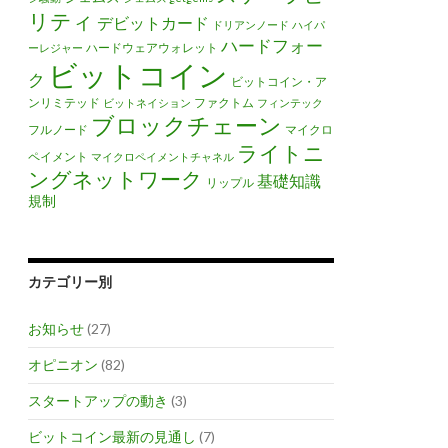
リティ
デビットカード
ドリアンノード
ハイパ
ハードフォー
ハードウェアウォレット
ーレジャー
ビットコイン
ク
ビットコイン・ア
ンリミテッド
ファクトム
ビットネイション
フィンテック
ブロックチェーン
フルノード
マイクロ
ライトニ
ペイメント
マイクロペイメントチャネル
ングネットワーク
基礎知識
リップル
規制
カテゴリー別
お知らせ
(27)
オピニオン
(82)
スタートアップの動き
(3)
ビットコイン最新の見通し
(7)