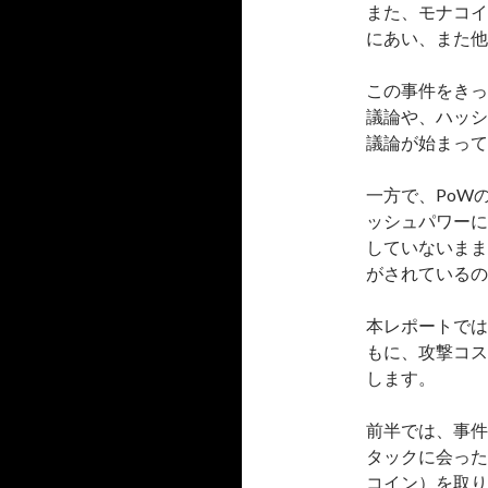
また、モナコイ
にあい、また他
この事件をきっ
議論や、ハッシ
議論が始まって
一方で、PoW
ッシュパワーに
していないまま
がされているの
本レポートでは
もに、攻撃コス
します。
前半では、事件
タックに会った
コイン）を取り