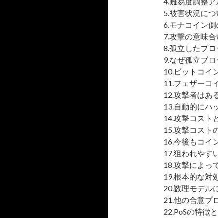
4.難易度調整
5.被害状況につ
6.モナコイン
7.攻撃の意味合
8.孤立したブ
9.なぜ孤立ブ
10.ビットコ
11.フェザー
12.攻撃者は
13.自動的に
14.攻撃コス
15.攻撃コスト
16.今後もコ
17.狙われや
18.攻撃によ
19.根本的な
20.数理モデ
21.他の合意
22.PoSの特徴