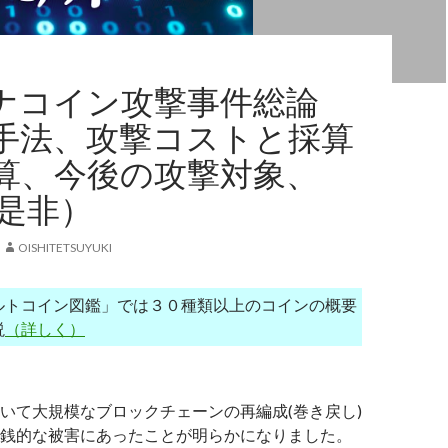
 モナコイン攻撃事件総論
手法、攻撃コストと採算
算、今後の攻撃対象、
の是非）
OISHITETSUYUKI
ルトコイン図鑑」では３０種類以上のコインの概要
説
（詳しく）
いて大規模なブロックチェーンの再編成(巻き戻し)
銭的な被害にあったことが明らかになりました。