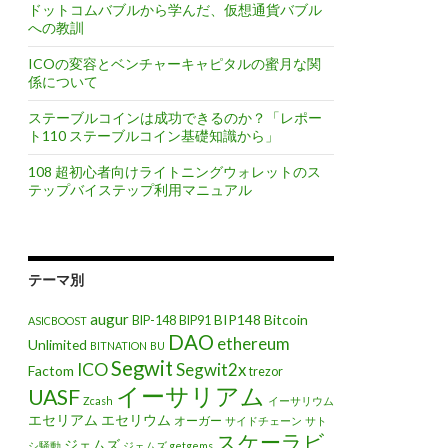
ドットコムバブルから学んだ、仮想通貨バブル
への教訓
ICOの変容とベンチャーキャピタルの蜜月な関
係について
ステーブルコインは成功できるのか？「レポー
ト110 ステーブルコイン基礎知識から」
108 超初心者向けライトニングウォレットのス
テップバイステップ利用マニュアル
テーマ別
augur
BIP148
Bitcoin
BIP-148
BIP91
ASICBOOST
DAO
ethereum
Unlimited
BITNATION
BU
Segwit
ICO
Segwit2x
Factom
trezor
イーサリアム
UASF
Zcash
イーサリウム
エセリアム
エセリウム
オーガー
サイドチェーン
サト
スケーラビ
ジェムズ
シ騒動
ジェムズ getgems