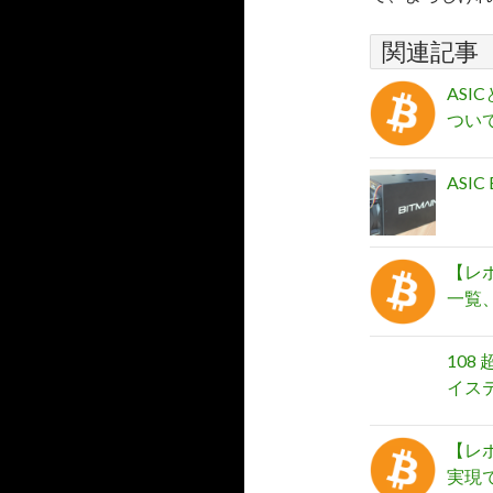
関連記事
AS
つい
ASI
【レ
一覧
10
イス
【レ
実現