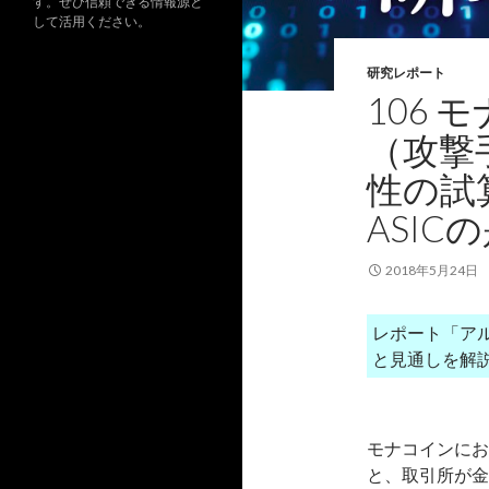
す。ぜひ信頼できる情報源と
して活用ください。
研究レポート
106
（攻撃
性の試
ASIC
2018年5月24日
レポート「ア
と見通しを解
モナコインにお
と、取引所が金