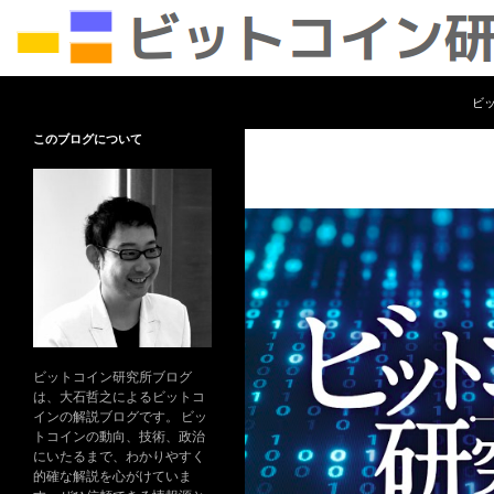
コ
検
ビットコイン研究所
ビ
索
ビットコイン及びブロックチェーン
このブログについて
の可能性について、専門的な事柄を
わかりやすく解説します。
ビットコイン研究所ブログ
は、大石哲之によるビットコ
インの解説ブログです。 ビッ
トコインの動向、技術、政治
にいたるまで、わかりやすく
的確な解説を心がけていま