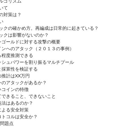
アルゴリズム
いて
側の対策は？
い
ロックの確かめ方。再編成は日常的に起きている？
ロックは影響がないのか？
インゴールドに対する攻撃の概要
コインへのアタック（２０１３の事例）
ある程度推測できる
ハッシュパワーを割り振るマルチプール
トと採算性を検証する
の推計はXX万円
インのアタックがあるか？
すいコインの特徴
ってできること、できないこと
対処法はあるのか？
ルによる安全対策
プロトコルは安全か？
と問題点