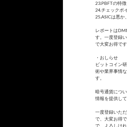
23.PBFTの特
24.チェック
25.ASICは悪
レポートはDM
す。一度登録い
で大変お得です
・おしらせ
ビットコイン研
術や業界事情な
す。
暗号通貨につい
情報を提供して
一度登録いただ
で、大変お得で
で、よろしけれ