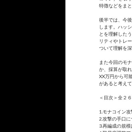
特徴などをまと
後半では、今後
します。ハッシ
とを理解したう
リティやトレー
ついて理解を深
また今回のモナ
か、採算が取れ
XX万円から可
があると考えて
＜目次＞全２６
1.モナコイン
2.攻撃の手口
3.再編成の規