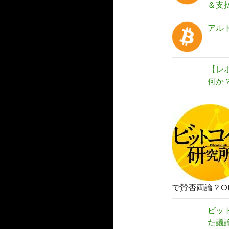
＆支
アル
【レポ
何か
で賛否両論？O
ビッ
た議