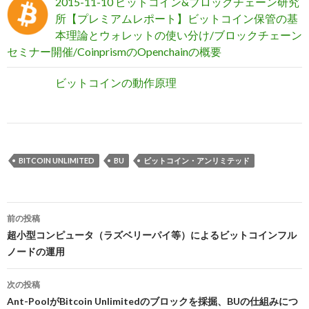
2015-11-10 ビットコイン&ブロックチェーン研究
所【プレミアムレポート】ビットコイン保管の基
本理論とウォレットの使い分け/ブロックチェーン
セミナー開催/CoinprismのOpenchainの概要
ビットコインの動作原理
BITCOIN UNLIMITED
BU
ビットコイン・アンリミテッド
前の投稿
投
超小型コンピュータ（ラズベリーパイ等）によるビットコインフル
ノードの運用
稿
ナ
次の投稿
Ant-PoolがBitcoin Unlimitedのブロックを採掘、BUの仕組みにつ