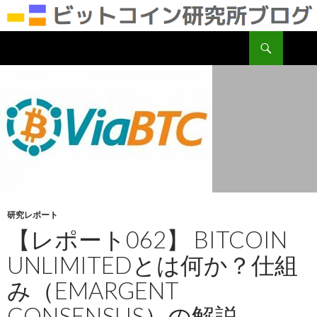
検
ビットコイン研究所
索
コ
ン
テ
ン
ツ
へ
移
動
研究レポート
【レポート062】 BITCOIN
UNLIMITEDとは何か？仕組
み（EMARGENT
CONSENSUS）の解説