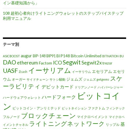
イン基礎知識から」
108 超初心者向けライトニングウォレットのステップバイステップ
利用マニュアル
テーマ別
augur
BIP148
Bitcoin Unlimited
BIP-148
BIP91
ASICBOOST
BITNATION
BU
DAO
Segwit
ethereum
ICO
Segwit2x
Factom
trezor
イーサリアム
UASF
エセリアム
エセリ
Zcash
イーサリウム
スケ
ウム
ジェムズ
オーガー
サイドチェーン
サトシ騒動
ジェムズ getgems
ーラビリティ
デビットカード
ドリアンノード
ハイパーレジャー
ビットコイ
ハードフォーク
ハードウェアウォレット
ン
ビットコイン・アンリミテッド
ファクトム
ビットネイション
フィンテック
ブロックチェーン
フルノード
マイクロペイメント
マイクロペ
ライトニングネットワーク
基
リップル
イメントチャネル