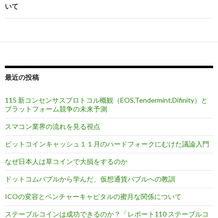
ビ
いて
ゲ
ー
シ
ョ
最近の投稿
ン
115 新コンセンサスプロトコル概観（EOS,Tendermint,Difinity）と
プラットフォーム競争の未来予測
スマコン業界の流れを見る視点
ビットコインキャッシュ１１月のハードフォークにむけた議論入門
なぜ日本人は草コインで大損をするのか
ドットコムバブルから学んだ、仮想通貨バブルへの教訓
ICOの変容とベンチャーキャピタルの蜜月な関係について
ステーブルコインは成功できるのか？「レポート110 ステーブルコ