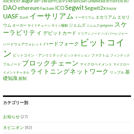
augur
BIP148
Bitcoin Unlimited
BIP-148
BIP91
ASICBOOST
BITNATION
BU
DAO
Segwit
ethereum
ICO
Segwit2x
Factom
trezor
イーサリアム
UASF
エセリアム
エセリ
Zcash
イーサリウム
スケ
ウム
ジェムズ
オーガー
サイドチェーン
サトシ騒動
ジェムズ getgems
ーラビリティ
デビットカード
ドリアンノード
ハイパーレジャー
ビットコイ
ハードフォーク
ハードウェアウォレット
ン
ビットコイン・アンリミテッド
ファクトム
ビットネイション
フィンテック
ブロックチェーン
フルノード
マイクロペイメント
マイクロペ
ライトニングネットワーク
基
リップル
イメントチャネル
礎知識
規制
カテゴリー別
お知らせ
(27)
オピニオン
(82)