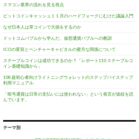
スマコン業界の流れを見る視点
ン
ビットコインキャッシュ１１月のハードフォークにむけた議論入門
なぜ日本人は草コインで大損をするのか
ドットコムバブルから学んだ、仮想通貨バブルへの教訓
ICOの変容とベンチャーキャピタルの蜜月な関係について
ステーブルコインは成功できるのか？「レポート110 ステーブルコ
イン基礎知識から」
108 超初心者向けライトニングウォレットのステップバイステップ
利用マニュアル
「暗号通貨は日常の支払いには使われない」という発言が波紋を読
んでいます。
テーマ別