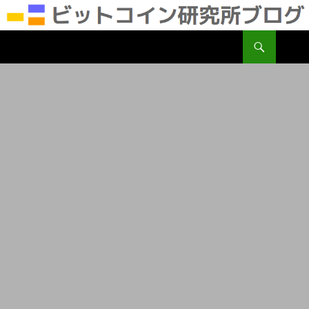
検
ビットコイン研究所
索
コ
ン
テ
ン
ツ
へ
移
動