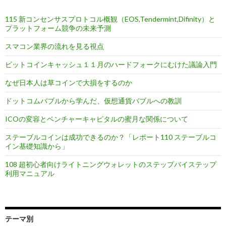
ン
115 新コンセンサスプロトコル概観（EOS,Tendermint,Difinity）と
プラットフォーム競争の未来予測
スマコン業界の流れを見る視点
ビットコインキャッシュ１１月のハードフォークにむけた議論入門
なぜ日本人は草コインで大損をするのか
ドットコムバブルから学んだ、仮想通貨バブルへの教訓
ICOの変容とベンチャーキャピタルの蜜月な関係について
ステーブルコインは成功できるのか？「レポート110 ステーブルコ
イン基礎知識から」
108 超初心者向けライトニングウォレットのステップバイステップ
利用マニュアル
テーマ別