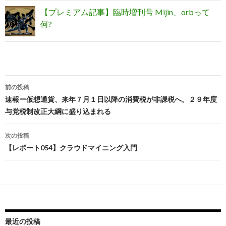
【プレミアム記事】臨時増刊号 Mijin、orbって
何?
前の投稿
投
速報ー仮想通貨、来年７月１日以降の消費税が非課税へ。２９年度
与党税制改正大綱に盛り込まれる
稿
ナ
次の投稿
【レポート054】クラウドマイニング入門
ビ
ゲ
ー
シ
最近の投稿
ョ