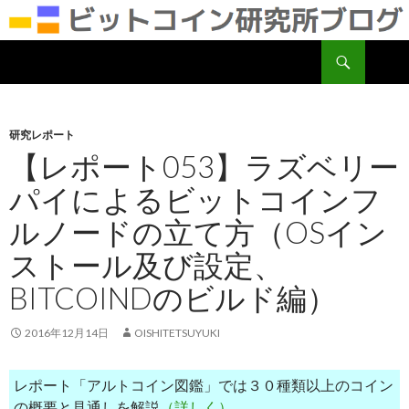
検
ビットコイン研究所
索
コ
ン
テ
ン
研究レポート
ツ
【レポート053】ラズベリー
へ
パイによるビットコインフ
移
動
ルノードの立て方（OSイン
ストール及び設定、
BITCOINDのビルド編）
2016年12月14日
OISHITETSUYUKI
レポート「アルトコイン図鑑」では３０種類以上のコイン
の概要と見通しを解説
（詳しく）