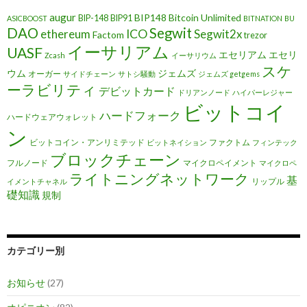
augur
BIP148
Bitcoin Unlimited
BIP-148
BIP91
ASICBOOST
BITNATION
BU
DAO
Segwit
ethereum
ICO
Segwit2x
Factom
trezor
イーサリアム
UASF
エセリアム
エセリ
Zcash
イーサリウム
スケ
ウム
ジェムズ
オーガー
サイドチェーン
サトシ騒動
ジェムズ getgems
ーラビリティ
デビットカード
ドリアンノード
ハイパーレジャー
ビットコイ
ハードフォーク
ハードウェアウォレット
ン
ビットコイン・アンリミテッド
ファクトム
ビットネイション
フィンテック
ブロックチェーン
フルノード
マイクロペイメント
マイクロペ
ライトニングネットワーク
基
リップル
イメントチャネル
礎知識
規制
カテゴリー別
お知らせ
(27)