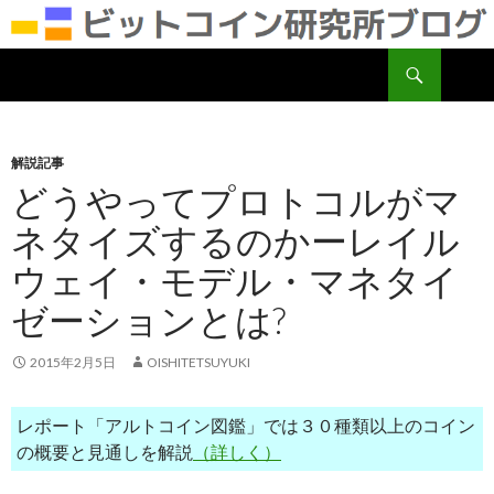
検
ビットコイン研究所
索
コ
ン
テ
ン
解説記事
ツ
どうやってプロトコルがマ
へ
ネタイズするのかーレイル
移
動
ウェイ・モデル・マネタイ
ゼーションとは?
2015年2月5日
OISHITETSUYUKI
レポート「アルトコイン図鑑」では３０種類以上のコイン
の概要と見通しを解説
（詳しく）