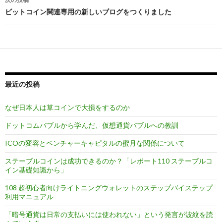
ナ
ビットコイン関連専用の新しいブログをつくりました
ビ
ゲ
ー
シ
最近の投稿
ョ
ン
なぜ日本人は草コインで大損をするのか
ドットコムバブルから学んだ、仮想通貨バブルへの教訓
ICOの変容とベンチャーキャピタルの蜜月な関係について
ステーブルコインは成功できるのか？「レポート110 ステーブルコ
イン基礎知識から」
108 超初心者向けライトニングウォレットのステップバイステップ
利用マニュアル
「暗号通貨は日常の支払いには使われない」という発言が波紋を読