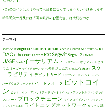
んでいます。
POSのコインはどうやっても証券になってしまうという話をします
暗号通貨の普及には「国や銀行のお墨付き」は大切なのか
テーマ別
augur
BIP148
Bitcoin Unlimited
BIP-148
BIP91
ASICBOOST
BITNATION
BU
DAO
Segwit
ethereum
ICO
Segwit2x
Factom
trezor
イーサリアム
UASF
エセリアム
エセリ
Zcash
イーサリウム
スケ
ウム
ジェムズ
オーガー
サイドチェーン
サトシ騒動
ジェムズ getgems
ーラビリティ
デビットカード
ドリアンノード
ハイパーレジャー
ビットコイ
ハードフォーク
ハードウェアウォレット
ン
ビットコイン・アンリミテッド
ファクトム
ビットネイション
フィンテック
ブロックチェーン
フルノード
マイクロペイメント
マイクロペ
ライトニングネットワーク
基
リップル
イメントチャネル