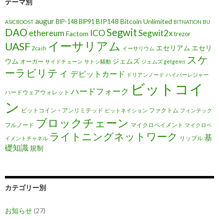
テーマ別
augur
BIP148
Bitcoin Unlimited
BIP-148
BIP91
ASICBOOST
BITNATION
BU
DAO
Segwit
ethereum
ICO
Segwit2x
Factom
trezor
イーサリアム
UASF
エセリアム
エセリ
Zcash
イーサリウム
スケ
ウム
ジェムズ
オーガー
サイドチェーン
サトシ騒動
ジェムズ getgems
ーラビリティ
デビットカード
ドリアンノード
ハイパーレジャー
ビットコイ
ハードフォーク
ハードウェアウォレット
ン
ビットコイン・アンリミテッド
ファクトム
ビットネイション
フィンテック
ブロックチェーン
フルノード
マイクロペイメント
マイクロペ
ライトニングネットワーク
基
リップル
イメントチャネル
礎知識
規制
カテゴリー別
お知らせ
(27)