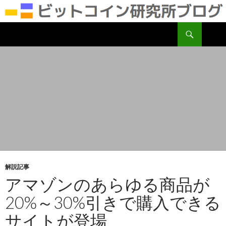
検
ビットコイン研究所
索
コ
ン
テ
ン
ツ
へ
移
動
解説記事
アマゾンのあらゆる商品が
20%～30%引きで購入できる
サイトが登場