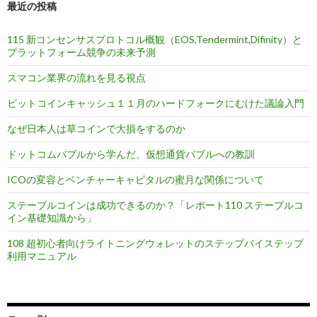
最近の投稿
ョ
ン
115 新コンセンサスプロトコル概観（EOS,Tendermint,Difinity）と
プラットフォーム競争の未来予測
スマコン業界の流れを見る視点
ビットコインキャッシュ１１月のハードフォークにむけた議論入門
なぜ日本人は草コインで大損をするのか
ドットコムバブルから学んだ、仮想通貨バブルへの教訓
ICOの変容とベンチャーキャピタルの蜜月な関係について
ステーブルコインは成功できるのか？「レポート110 ステーブルコ
イン基礎知識から」
108 超初心者向けライトニングウォレットのステップバイステップ
利用マニュアル