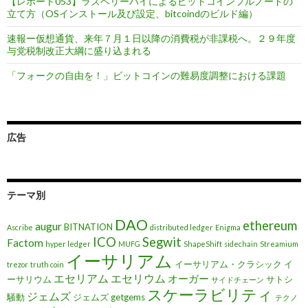
【レポート053】ラズベリーパイによるビットコインフルノードの
立て方（OSインストール及び設定、bitcoindのビルド編）
速報ー仮想通貨、来年７月１日以降の消費税が非課税へ。２９年度
与党税制改正大綱に盛り込まれる
「フォークの自由を！」ビットコインの難易度調整における課題
広告
テーマ別
DAO
ethereum
augur
BITNATION
Ascribe
distributed ledger
Enigma
ICO
Segwit
Factom
hyper ledger
MUFG
ShapeShift
sidechain
Streamium
イーサリアム
イーサリアム・クラシック
イ
trezor
truth coin
エセリアム
エセリウム
オーガー
ーサリウム
サトシ
サイドチェーン
スケーラビリティ
ジェムズ
騒動
ジェムズ getgems
テクノ