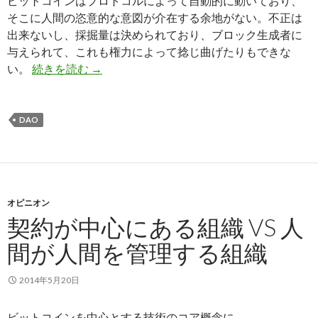
ビットコインはプロトコルによって自動的に動いており、
そこに人間の恣意的な意図が介在する余地がない。不正は
出来ないし、採掘量は決められており、ブロック生成者に
与えられて、これも権力によって捻じ曲げたりもできな
い。
続きを読む
ビットコインと法の支配
→
DAO
オピニオン
契約が中心にある組織 VS 人
間が人間を管理する組織
2014年5月20日
ビットコインを中心とする技術のコア概念に、