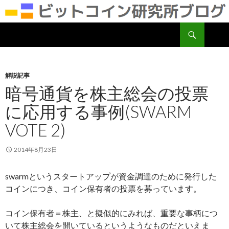
検
ビットコイン研究所
索
コ
ン
テ
ン
解説記事
ツ
暗号通貨を株主総会の投票
へ
に応用する事例(SWARM
移
動
VOTE 2)
2014年8月23日
swarmというスタートアップが資金調達のために発行した
コインにつき、コイン保有者の投票を募っています。
コイン保有者＝株主、と擬似的にみれば、重要な事柄につ
いて株主総会を開いているというようなものだといえま