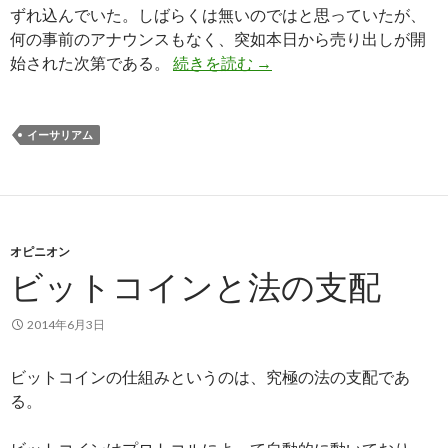
ずれ込んでいた。しばらくは無いのではと思っていたが、
何の事前のアナウンスもなく、突如本日から売り出しが開
始された次第である。
続きを読む
EthereumのEtherの売
→
イーサリアム
オピニオン
ビットコインと法の支配
2014年6月3日
ビットコインの仕組みというのは、究極の法の支配であ
る。