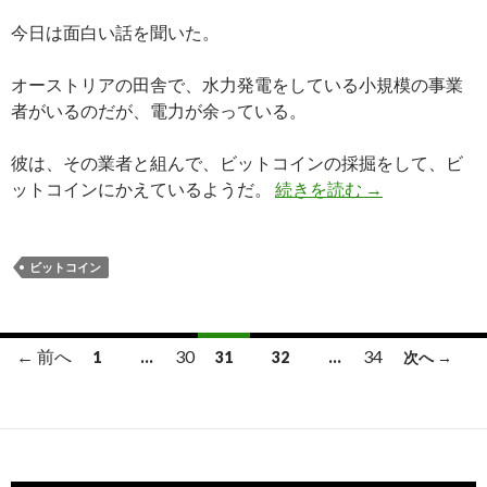
お
金
今日は面白い話を聞いた。
を
盗
オーストリアの田舎で、水力発電をしている小規模の事業
む
者がいるのだが、電力が余っている。
こ
と
彼は、その業者と組んで、ビットコインの採掘をして、ビ
が
ットコインにかえているようだ。
続きを読む
ベースロードの
→
で
き
る
ビットコイン
か
?
← 前へ
30
34
1
…
31
32
…
次へ →
投
稿
ナ