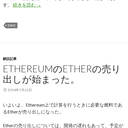
す。
続きを読む
暗号通貨を株主総会の投票に応用する事例(swarm 
→
DAO
解説記事
ETHEREUMのETHERの売り
出しが始まった。
2014年7月23日
いよいよ、Ethereum上で計算を行うときに必要な燃料であ
るEtherが売り出しになった。
Etherの売り出しについては、開発の遅れもあって、予定が