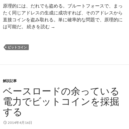
原理的には、だれでも盗める。ブルートフォースで、まっ
たく同じアドレスの生成に成功すれば、そのアドレスから
直接コインを盗み取れる。単に確率的な問題で、原理的に
は可能だ。 続きを読む
ビ
→
ッ
ト
コ
ビットコイン
イ
ン
の
ア
解説記事
ド
ベースロードの余っている
レ
ス
電力でビットコインを採掘
か
する
ら
直
2014年4月16日
接