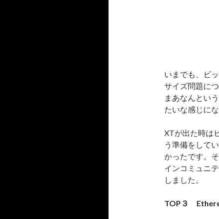
いまでも、ビッ
サイズ問題につ
まあなんという
たいな感じにな
XTが出た時は
う準備をしてい
かったです。そ
インコミュニテ
しました。
TOP３ Ethe