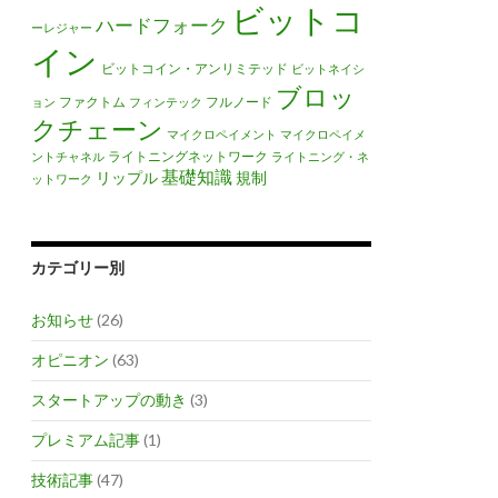
ビットコ
ハードフォーク
ーレジャー
イン
ビットコイン・アンリミテッド
ビットネイシ
ブロッ
ファクトム
フルノード
ョン
フィンテック
クチェーン
マイクロペイメント
マイクロペイメ
ライトニングネットワーク
ントチャネル
ライトニング・ネ
基礎知識
リップル
規制
ットワーク
カテゴリー別
お知らせ
(26)
オピニオン
(63)
スタートアップの動き
(3)
プレミアム記事
(1)
技術記事
(47)