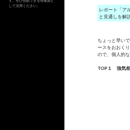
す。ぜひ信頼できる情報源と
して活用ください。
レポート「ア
と見通しを解
ちょっと早いで
ースをおおくり
ので、個人的な
TOP１ 強気