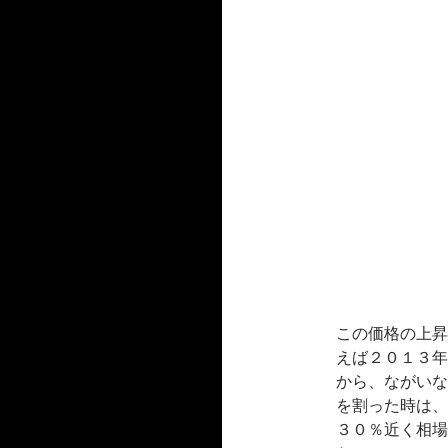
この価格の上昇
えば２０１３年
から、ながいな
を割った時は、
３０％近く相場