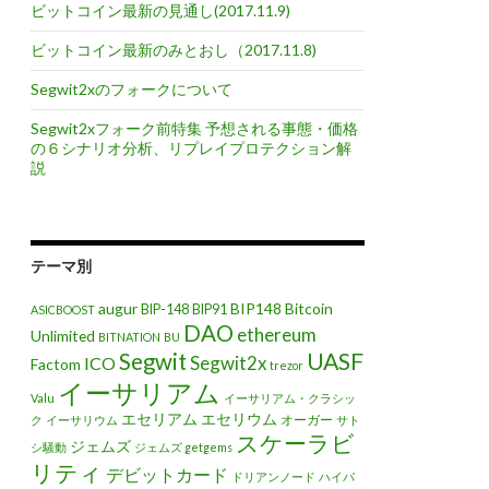
ビットコイン最新の見通し(2017.11.9)
ビットコイン最新のみとおし（2017.11.8)
Segwit2xのフォークについて
Segwit2xフォーク前特集 予想される事態・価格
の６シナリオ分析、リプレイプロテクション解
説
テーマ別
augur
BIP148
Bitcoin
BIP-148
BIP91
ASICBOOST
DAO
ethereum
Unlimited
BITNATION
BU
UASF
Segwit
Segwit2x
ICO
Factom
trezor
イーサリアム
Valu
イーサリアム・クラシッ
エセリアム
エセリウム
オーガー
ク
イーサリウム
サト
スケーラビ
ジェムズ
シ騒動
ジェムズ getgems
リティ
デビットカード
ドリアンノード
ハイパ