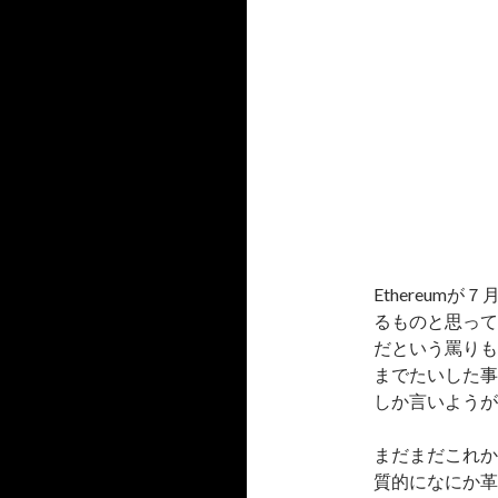
Ethereu
るものと思って
だという罵りも
までたいした事
しか言いようが
まだまだこれか
質的になにか革