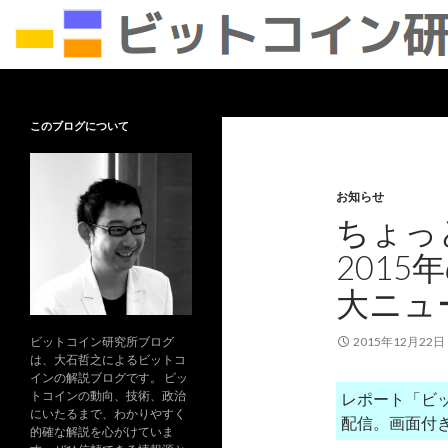
検
ビットコイン研究所
索
ビットコイン及びブロックチェーン
このブログについて
の可能性について、専門的な事柄を
わかりやすく解説します。
お知らせ
ちょっ
201
大ニュ
ビットコイン研究所ブログ
2015年12月22日
は、大石哲之によるビットコ
インの解説ブログです。 ビッ
トコインの動向、技術、政治
レポート「ビ
にいたるまで、わかりやすく
配信。画面付
的確な解説を心がけていま