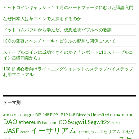
ビットコインキャッシュ１１月のハードフォークにむけた議論入門
なぜ日本人は草コインで大損をするのか
ドットコムバブルから学んだ、仮想通貨バブルへの教訓
ICOの変容とベンチャーキャピタルの蜜月な関係について
ステーブルコインは成功できるのか？「レポート110 ステーブルコ
イン基礎知識から」
108 超初心者向けライトニングウォレットのステップバイステップ
利用マニュアル
テーマ別
augur
BIP148
Bitcoin Unlimited
BIP-148
BIP91
ASICBOOST
BITNATION
BU
DAO
Segwit
ethereum
ICO
Segwit2x
Factom
trezor
イーサリアム
UASF
エセリアム
エセリ
Zcash
イーサリウム