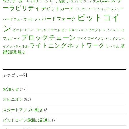
スケ
ウム
ジェムズ
オーガー
サイドチェーン
サトシ騒動
ジェムズ getgems
ーラビリティ
デビットカード
ドリアンノード
ハイパーレジャー
ビットコイ
ハードフォーク
ハードウェアウォレット
ン
ビットコイン・アンリミテッド
ファクトム
ビットネイション
フィンテック
ブロックチェーン
フルノード
マイクロペイメント
マイクロペ
ライトニングネットワーク
基
リップル
イメントチャネル
礎知識
規制
カテゴリー別
お知らせ
(27)
オピニオン
(82)
スタートアップの動き
(3)
ビットコイン最新の見通し
(7)