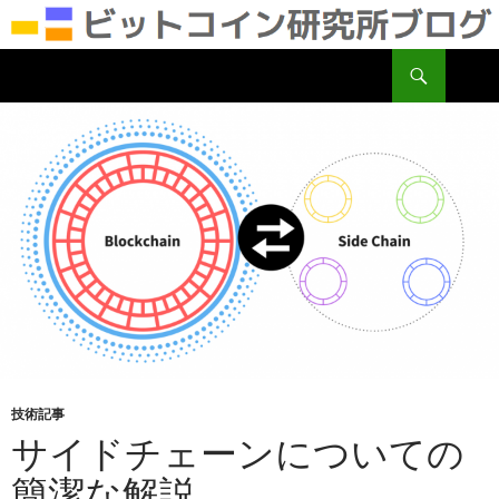
検
ビットコイン研究所
索
コ
ン
テ
ン
ツ
へ
移
動
技術記事
サイドチェーンについての
簡潔な解説