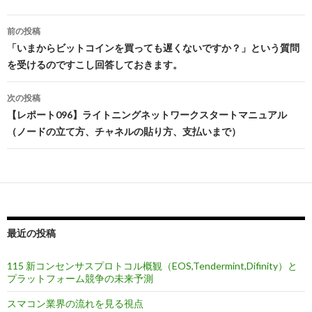
前の投稿
投
「いまからビットコインを買っても遅くないですか？」という質問
を受けるのですこし回答しておきます。
稿
ナ
次の投稿
【レポート096】ライトニングネットワークスタートマニュアル
ビ
（ノードの立て方、チャネルの貼り方、支払いまで）
ゲ
ー
シ
ョ
最近の投稿
ン
115 新コンセンサスプロトコル概観（EOS,Tendermint,Difinity）と
プラットフォーム競争の未来予測
スマコン業界の流れを見る視点