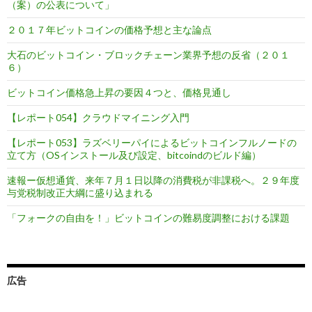
（案）の公表について」
２０１７年ビットコインの価格予想と主な論点
大石のビットコイン・ブロックチェーン業界予想の反省（２０１
６）
ビットコイン価格急上昇の要因４つと、価格見通し
【レポート054】クラウドマイニング入門
【レポート053】ラズベリーパイによるビットコインフルノードの
立て方（OSインストール及び設定、bitcoindのビルド編）
速報ー仮想通貨、来年７月１日以降の消費税が非課税へ。２９年度
与党税制改正大綱に盛り込まれる
「フォークの自由を！」ビットコインの難易度調整における課題
広告