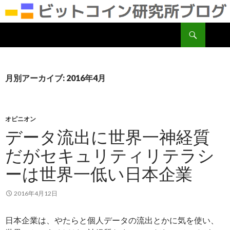
検
ビットコイン研究所
索
コ
ン
テ
ン
月別アーカイブ: 2016年4月
ツ
へ
移
動
オピニオン
データ流出に世界一神経質
だがセキュリティリテラシ
ーは世界一低い日本企業
2016年4月12日
日本企業は、やたらと個人データの流出とかに気を使い、