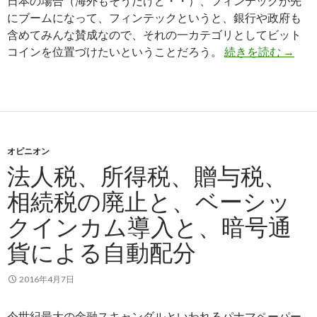
日本の場合（海外もそうだけど・・）、フィンテックが先
にブームになって、フィンテックというと、銀行や政府も
含めてみんな賛成なので、それの一カテゴリとしてビット
コインを位置づけたいということだろう。
続きを読む
ビット
→
オピニオン
法人税、所得税、贈与税、
相続税の廃止と、ベーシッ
クインカム導入と、暗号通
貨による自動配分
2016年4月7日
今世紀最大の金融スキャンダルといわれるパナマペーパー