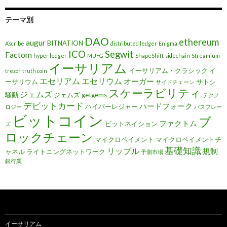
テーマ別
DAO
ethereum
augur
BITNATION
Ascribe
distributed ledger
Enigma
ICO
Segwit
Factom
hyper ledger
MUFG
ShapeShift
sidechain
Streamium
イーサリアム
イーサリアム・クラシック
イ
trezor
truth coin
エセリアム
エセリウム
オーガー
ーサリウム
サトシ
サイドチェーン
スケーラビリティ
ジェムズ
騒動
ジェムズ getgems
テクノ
デビットカード
ハードフォーク
ハイパーレジャー
ロジー
パスフレー
ビットコイン
ブ
ファクトム
ビットネイション
ズ
ロックチェーン
マイクロペイメント
マイクロペイメントチ
基礎知識
リップル
規制
ャネル
ライトニングネットワーク
予測市場
銀行業
イーサリアム