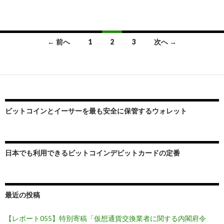
← 前へ
1
2
3
次へ →
投
稿
ナ
ビ
ビットコインとイーサーを最も安全に保管するウォレット
ゲ
ー
日本でも利用できるビットコインデビットカードの定番
シ
ョ
最近の投稿
ン
【レポート055】特別寄稿「仮想通貨交換業者に関する内閣府令