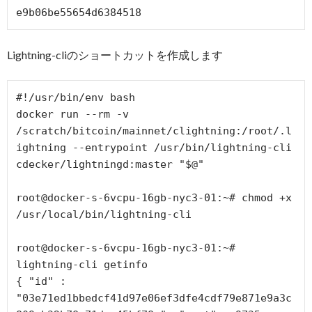
Lightning-cliのショートカットを作成します
#!/usr/bin/env bash

docker run --rm -v 
/scratch/bitcoin/mainnet/clightning:/root/.l
ightning --entrypoint /usr/bin/lightning-cli 
cdecker/lightningd:master "$@"

root@docker-s-6vcpu-16gb-nyc3-01:~# chmod +x 
/usr/local/bin/lightning-cli

root@docker-s-6vcpu-16gb-nyc3-01:~# 
lightning-cli getinfo

{ "id" : 
"03e71ed1bbedcf41d97e06ef3dfe4cdf79e871e9a3c