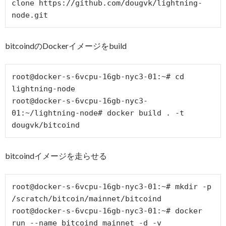
clone https://github.com/dougvk/lightning-
bitcoindのDockerイメージをbuild
root@docker-s-6vcpu-16gb-nyc3-01:~# cd 
lightning-node

root@docker-s-6vcpu-16gb-nyc3-
01:~/lightning-node# docker build . -t 
bitcoindイメージを走らせる
root@docker-s-6vcpu-16gb-nyc3-01:~# mkdir -p 
/scratch/bitcoin/mainnet/bitcoind

root@docker-s-6vcpu-16gb-nyc3-01:~# docker 
run --name bitcoind_mainnet -d -v 