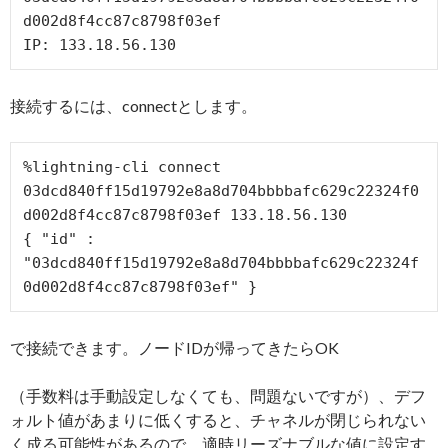
d002d8f4cc87c8798f03ef

IP: 133.18.56.130
接続するには、connectとします。
%lightning-cli connect 
03dcd840ff15d19792e8a8d704bbbbafc629c22324f0
d002d8f4cc87c8798f03ef 133.18.56.130

{ "id" : 
"03dcd840ff15d19792e8a8d704bbbbafc629c22324f
で接続できます。ノードIDが帰ってきたらOK
（手数料は手動設定しなくても、問題ないですが）、デフ
ォルト値があまりに低くすると、チャネルが閉じられない
く成る可能性があるので、適時リーズナブルな値に設定す