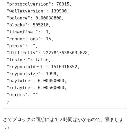
"protocolversion": 70015,

"walletversion": 139900,

"balance": 0.00038800,

"blocks": 505216,

"timeoffset": -1,

"connections": 15,

"proxy": "",

"difficulty": 2227847638503.628,

"testnet": false,

"keypoololdest": 1516416352,

"keypoolsize": 1999,

"paytxfee": 0.00050000,

"relayfee": 0.00500000,

"errors": ""

}
さてブロックの同期には１２時間はかかるので、寝ましょ
う。