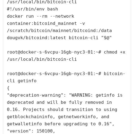
/usr/local/bin/bitcoin-cli

#!/usr/bin/env bash

docker run --rm --network 
container:bitcoind_mainnet -v 
/scratch/bitcoin/mainnet/bitcoind:/data 
dougvk/bitcoind:latest bitcoin-cli "$@"

root@docker-s-6vcpu-16gb-nyc3-01:~# chmod +x 
/usr/local/bin/bitcoin-cli

root@docker-s-6vcpu-16gb-nyc3-01:~# bitcoin-
cli getinfo

{

"deprecation-warning": "WARNING: getinfo is 
deprecated and will be fully removed in 
0.16. Projects should transition to using 
getblockchaininfo, getnetworkinfo, and 
getwalletinfo before upgrading to 0.16",

"version": 150100,
