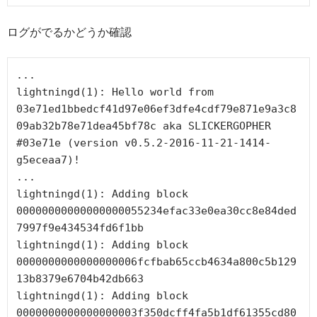
ログがでるかどうか確認
...

lightningd(1): Hello world from 
03e71ed1bbedcf41d97e06ef3dfe4cdf79e871e9a3c8
09ab32b78e71dea45bf78c aka SLICKERGOPHER 
#03e71e (version v0.5.2-2016-11-21-1414-
g5eceaa7)!

...

lightningd(1): Adding block 
00000000000000000055234efac33e0ea30cc8e84ded
7997f9e434534fd6f1bb

lightningd(1): Adding block 
0000000000000000006fcfbab65ccb4634a800c5b129
13b8379e6704b42db663

lightningd(1): Adding block 
0000000000000000003f350dcff4fa5b1df61355cd80