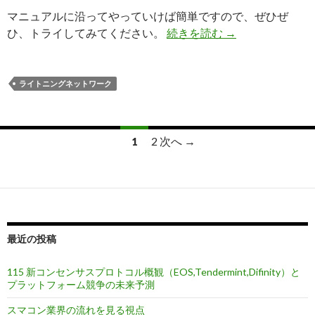
マニュアルに沿ってやっていけば簡単ですので、ぜひぜ
ひ、トライしてみてください。
続きを読む
【レポート】09
→
ライトニングネットワーク
2 次へ →
1
投
稿
ナ
ビ
最近の投稿
ゲ
115 新コンセンサスプロトコル概観（EOS,Tendermint,Difinity）と
ー
プラットフォーム競争の未来予測
シ
スマコン業界の流れを見る視点