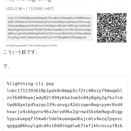
こういう奴です。
で、
%lightning-cli pay 
lnbc1712393610p1pdx8n8mpp5c72tc40vzyf9deqm5l
zn76404heejady02l494ykke3vm3x44y8qdy2gfkx7cm
twd68yetpd5azqv339cunvgz42dzzqen0wgsyymr0vd4
hxarjv4sk6gznv96x2mrvd96x2grnw35kx6m9wgs8sgp
5ypskuepqf35kw6r5de5kueeqwd6xjcmtv4ezq7pqxvc
qpggq86huylgdcd4st0d8thgdlw67tefjkhrnssyf8zk