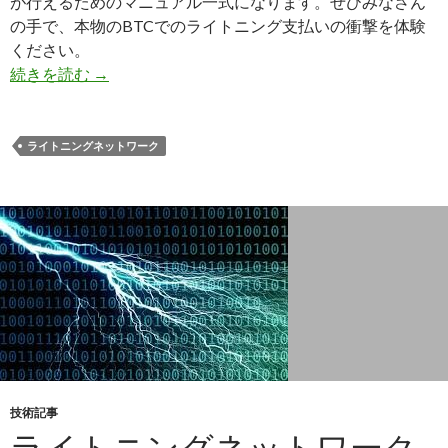
が行えるためのマニュアル一式になります。ぜひみなさん
の手で、本物のBTCでのライトニング支払いの衝撃を体験
ください。
続きを読む
【レポート096】ライトニングネットワークス
→
ライトニングネットワーク
技術記事
ライトニングネットワーク