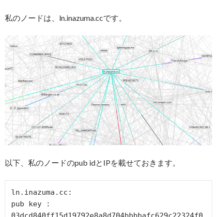
私のノードは、ln.inazuma.ccです。
以下、私のノードのpub idとIPを載せておきます。
ln.inazuma.cc:

pub key :

03dcd840ff15d19792e8a8d704bbbbafc629c22324f0