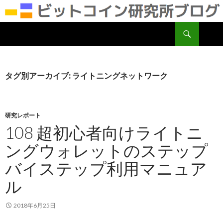
検
ビットコイン研究所
索
コ
ン
テ
ン
タグ別アーカイブ: ライトニングネットワーク
ツ
へ
移
動
研究レポート
108 超初心者向けライトニ
ングウォレットのステップ
バイステップ利用マニュア
ル
2018年6月25日