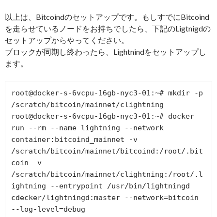
以上は、Bitcoindのセットアップです。もしすでにBitcoind
を走らせているノードをお持ちでしたら、下記のLigtnigdの
セットアップからやってください。
ブロックが同期し終わったら、Lightnindをセットアップし
ます。
root@docker-s-6vcpu-16gb-nyc3-01:~# mkdir -p 
/scratch/bitcoin/mainnet/clightning

root@docker-s-6vcpu-16gb-nyc3-01:~# docker 
run --rm --name lightning --network 
container:bitcoind_mainnet -v 
/scratch/bitcoin/mainnet/bitcoind:/root/.bit
coin -v 
/scratch/bitcoin/mainnet/clightning:/root/.l
ightning --entrypoint /usr/bin/lightningd 
cdecker/lightningd:master --network=bitcoin 