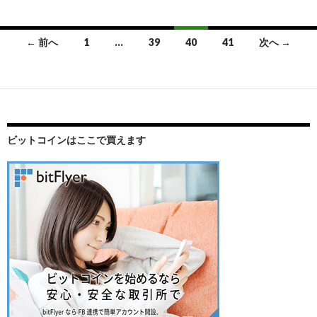
← 前へ
1
…
39
40
41
次へ →
投
稿
ナ
ビ
ビットコインはここで買えます
ゲ
ー
シ
ョ
ン