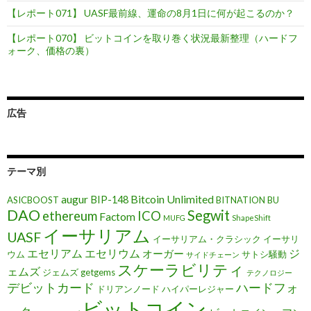
【レポート071】 UASF最前線、運命の8月1日に何が起こるのか？
【レポート070】 ビットコインを取り巻く状況最新整理（ハードフ
ォーク、価格の裏）
広告
テーマ別
augur
Bitcoin Unlimited
BIP-148
ASICBOOST
BITNATION
BU
DAO
Segwit
ethereum
ICO
Factom
MUFG
ShapeShift
イーサリアム
UASF
イーサリアム・クラシック
イーサリ
エセリアム
エセリウム
ジ
オーガー
ウム
サトシ騒動
サイドチェーン
スケーラビリティ
ェムズ
ジェムズ getgems
テクノロジー
デビットカード
ハードフォ
ドリアンノード
ハイパーレジャー
ビットコイン