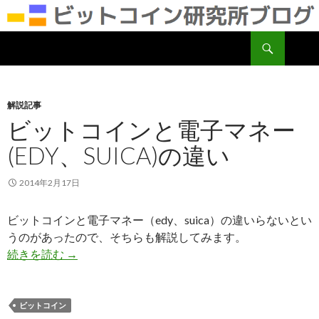
検
ビットコイン研究所
索
コ
ン
テ
ン
解説記事
ツ
ビットコインと電子マネー
へ
(EDY、SUICA)の違い
移
動
2014年2月17日
ビットコインと電子マネー（edy、suica）の違いらないとい
うのがあったので、そちらも解説してみます。
続きを読む
ビットコインと電子マネー(edy、suica)の違い
→
ビットコイン