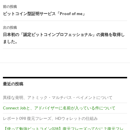
前の投稿
投
ビットコイン型証明サービス「Proof of me」
稿
次の投稿
ナ
日本初の「認定ビットコインプロフェッショナル」の資格を取得し
ました。
ビ
ゲ
ー
シ
最近の投稿
ョ
ン
異様な発明、アトミック・マルチパス・ペイメントについて
Connect Jobと、アドバイザーに名前が入っている件について
レポート098 復元フレーズ、HDウォレットの仕組み
【使って勉強ビットコイン028】復元フレーズってなに？復元フレ