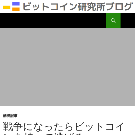
検
ビットコイン研究所
索
コ
ン
テ
ン
ツ
へ
移
動
解説記事
戦争になったらビットコイ