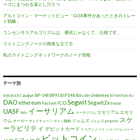
ーズにまつわる落とし穴５つ
アルトコイン・マーケットビュー「GOX事件があったときのトレー
ド戦略」
コンセンサスアルゴリズムは、優劣じゃなくて、仕様です。
ライトニングノードの簡単な立て方
私のライトニングネットワークのノード情報
テーマ別
augur
BIP148
Bitcoin Unlimited
BIP-148
BIP91
ASICBOOST
BITNATION
BU
DAO
Segwit
ethereum
Segwit2x
ICO
Factom
trezor
イーサリアム
UASF
エセリアム
エセリ
Valu
イーサリウム
スケ
ウム
ジェムズ
オーガー
サイドチェーン
サトシ騒動
ジェムズ getgems
ーラビリティ
デビットカード
ドリアンノード
ハイパーレジャー
ビットコイン
ハードフォーク