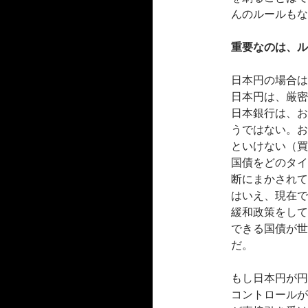
んのルールもな
重要なのは、ル
日本円の場合は
日本円は、厳密
日本銀行は、お
うではない。お
といけない（買
国債をどのタイ
断にまかされて
はいえ、現在で
緩和政策をして
できる国債が世
だ。
もし日本円が円
コントロールが