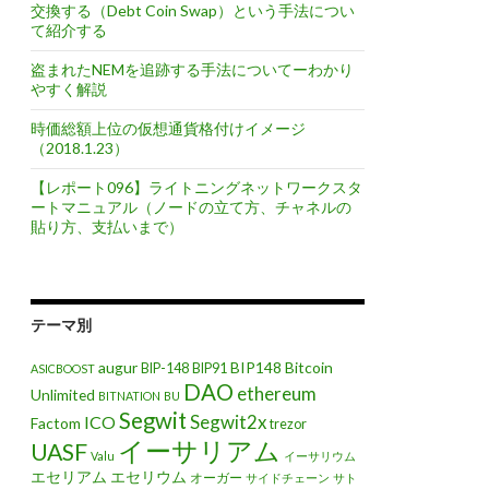
交換する（Debt Coin Swap）という手法につい
て紹介する
盗まれたNEMを追跡する手法についてーわかり
やすく解説
時価総額上位の仮想通貨格付けイメージ
（2018.1.23）
【レポート096】ライトニングネットワークスタ
ートマニュアル（ノードの立て方、チャネルの
貼り方、支払いまで）
テーマ別
augur
BIP148
Bitcoin
BIP-148
BIP91
ASICBOOST
DAO
ethereum
Unlimited
BITNATION
BU
Segwit
Segwit2x
ICO
Factom
trezor
イーサリアム
UASF
Valu
イーサリウム
エセリアム
エセリウム
オーガー
サイドチェーン
サト