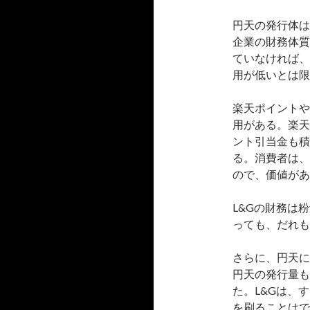
円天の発行体は
企業の財務体質
ていなければ、
用が低いとは限
楽天ポイントや
用がある。楽天
ント引当金も積
る。消費者は、
ので、価値があ
L&Gの財務は
っても、だれも
さらに、円天に
円天の発行量も
た。L&Gは、
を刷ることはで