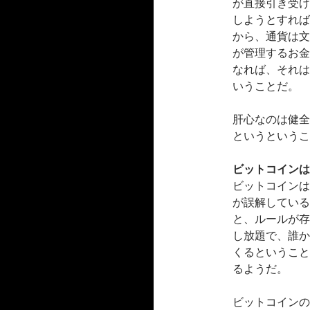
が直接引き受け
しようとすれば
から、通貨は文
が管理するお金
なれば、それは
いうことだ。
肝心なのは健全
というというこ
ビットコインは
ビットコインは
が誤解している
と、ルールが存
し放題で、誰か
くるということ
るようだ。
ビットコインの