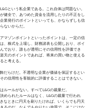
L&Gという私企業である。これ自体は問題ない。
が健全で、あつめた資金を流用したりの不正をし
企業発行のポイントといっても、かならずしも信
らないからだ。
アマゾンポイントといったポイントは、一定の信
は、株式を上場し、財務諸表も公開しおり、ポイ
んでおり、誰もが透明にその信用性を評価でき
楽天のポイントであれば、将来の買い物と使える
ると考える。
粉飾だらけだ。不透明な企業が価値を保証するとい
その信用性を客観的に評価することはできない。
はルールがない。すべてL&Gの裁量だ。
決められたルールはなく、L&Gの裁量で行われ
すきなときに円天を刷りたければ、いくらでも円天
きるのだ。なんでもやりたい放題で、そこにはな