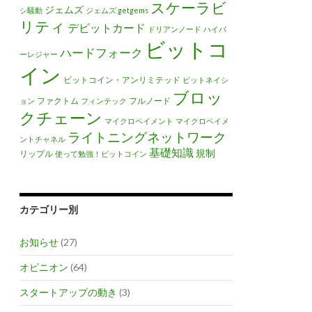
スケーラビ
ジェムズ
シ騒動
ジェムズ getgems
リティ
デビットカード
ドリアンノード
ハイパ
ビットコ
ハードフォーク
ーレジャー
イン
ビットコイン・アンリミテッド
ビットネイシ
ブロッ
ファクトム
フルノード
ョン
フィンテック
クチェーン
マイクロペイメント
マイクロペイメ
ライトニングネットワーク
ントチャネル
基礎知識
規制
リップル
使って勉強！ビットコイン
カテゴリー別
お知らせ
(27)
オピニオン
(64)
スタートアップの動き
(3)