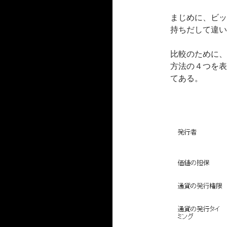
まじめに、ビッ
持ちだして違い
比較のために、
方法の４つを表
てある。