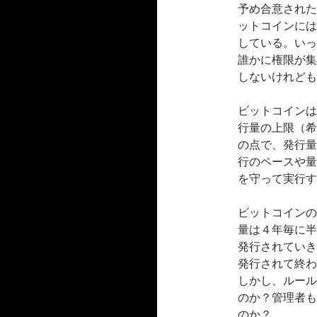
予め合意された
ットコインには
している。いっ
誰かに権限が集
しないけれども
ビットコインは
行量の上限（希
の点で、発行量
行のペースや量
を守って実行す
ビットコインの
量は４年毎に半
発行されていき
発行されて終わ
しかし、ルール
のか？管理者も
のか？