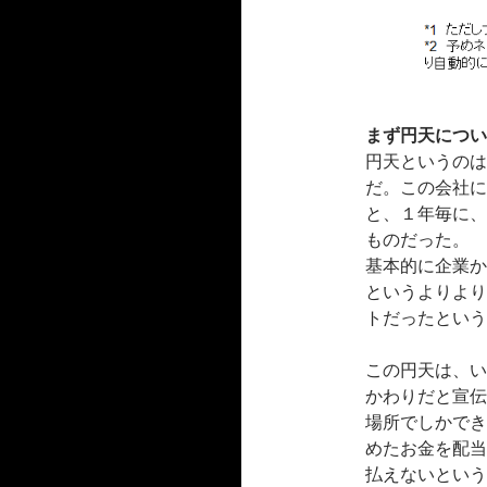
まず円天につい
円天というのは
だ。この会社に
と、１年毎に、
ものだった。
基本的に企業か
というよりより
トだったという
この円天は、い
かわりだと宣伝
場所でしかでき
めたお金を配当
払えないという