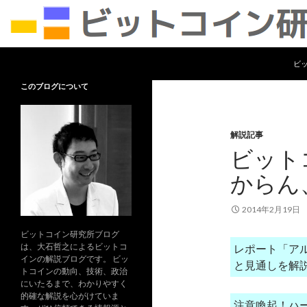
コ
検
ビットコイン研究所
ビ
索
ビットコイン及びブロックチェーン
このブログについて
の可能性について、専門的な事柄を
わかりやすく解説します。
解説記事
ビット
からん
2014年2月19日
ビットコイン研究所ブログ
は、大石哲之によるビットコ
レポート「ア
インの解説ブログです。 ビッ
と見通しを解
トコインの動向、技術、政治
にいたるまで、わかりやすく
的確な解説を心がけていま
注意喚起！ハ