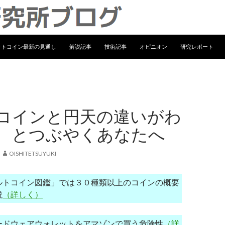
ンテンツへ移動
ットコイン最新の見通し
解説記事
技術記事
オピニオン
研究レポート
コインと円天の違いがわ
、とつぶやくあなたへ
OISHITETSUYUKI
ルトコイン図鑑」では３０種類以上のコインの概要
説
（詳しく）
ードウェアウォレットをアマゾンで買う危険性
（詳