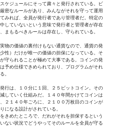
スケジュールにそって粛々と発行されている。ビ
厳密なルールがあり、みんながそれを守って運用
てみれば、全員が発行者であり管理者だ。特定の
中していないという意味で発行者と管理者が存在
、まもるべきルールは存在し、守られている。
実物の価値の裏付けもない通貨なので、通貨の発
少性）だけが唯一の価値の担保になっている。そ
が守られることが極めて大事である。コインの発
は予め仕様できめられており、プログラムがそれ
る。
発行は、１０分に１回、２５ビットコイン。その
減していく仕組みだ。１４０年間かけてコインは
、２１４０年ごろに、２１００万枚目のコインが
りになる設計がされている。
をきめたところで、だれがそれを担保するという
いない状況でどうやってそのルールを全員が守る